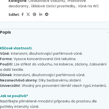
Kategorie:
Osvěžovače vzduchu
,
Prostorové
deodoranty
,
Úklidové čistící prostředky
,
Vůně na WC
Sdílet:
Popis
Klíčové vlastnosti:
Vůně:
Intenzivní, dlouhotrvající parfémová vůně.
Forma:
Vysoce koncentrovaná čirá tekutina.
Použití:
Lze stříkat do vzduchu, na koberce, záclony, čalounění
a další textilie.
Účinek:
Intenzivní, dlouhotrvající parfémová vůně.
Nezanechává skvrny:
Díky bezbarvému složení.
Univerzální:
Vhodný pro provonění téměř všech typů interiérů.
Jak se používá?
Nastříkejte přiměřené množství přípravku do prostoru dle
potřeby intenzity vůně.