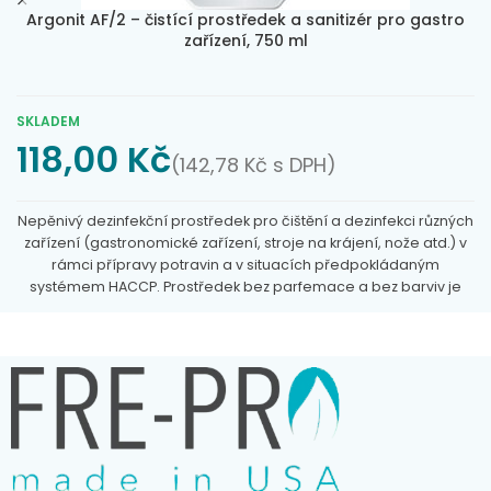
Argonit AF/2 – čistící prostředek a sanitizér pro gastro
zařízení, 750 ml
SKLADEM
118,00
Kč
(
142,78
Kč
s DPH)
Nepěnivý dezinfekční prostředek pro čištění a dezinfekci různých
zařízení (
gastronomické zařízení
, stroje na krájení, nože atd.) v
rámci přípravy potravin a v situacích předpokládaným
systémem HACCP. Prostředek bez parfemace a bez barviv je
vhodný pro všechny povrchy (hliník, plast, ocel). Účinně
odmašťuje, dezinfikuje a rychle se odpařuje. Přípravek
nastříkejte na předmět či výrobek, který chcete vyčistit, nechte
několik vteřin působit a poté setřete hadříkem.
Rozprašovací
pistole není součástí tohoto výrobku.
pH8