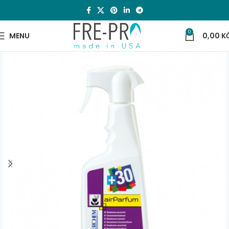
0
MENU
0,00
K