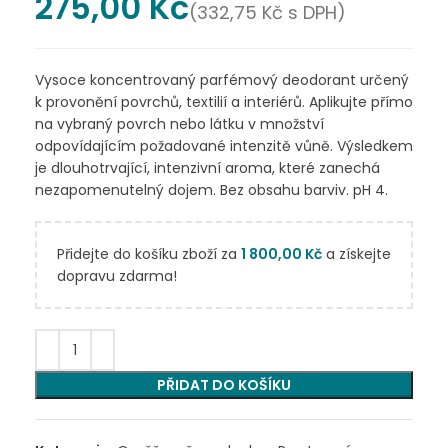
275,00
Kč
(
332,75
Kč
s DPH)
Vysoce koncentrovaný parfémový deodorant určený
k provonění povrchů, textilií a interiérů. Aplikujte přímo
na vybraný povrch nebo látku v množství
odpovídajícím požadované intenzitě vůně. Výsledkem
je dlouhotrvající, intenzivní aroma, které zanechá
nezapomenutelný dojem. Bez obsahu barviv. pH 4.
Přidejte do košíku zboží za
1 800,00
Kč
a získejte
dopravu zdarma!
PŘIDAT DO KOŠÍKU