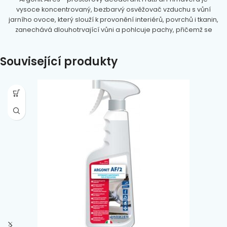
vysoce koncentrovaný, bezbarvý osvěžovač vzduchu s vůní
jarního ovoce, který slouží k provonění interiérů, povrchů i tkanin,
zanechává dlouhotrvající vůni a pohlcuje pachy, přičemž se
aplikuje rozprašovačem. Je určený pro profesionální i domácí
použití.
Související produkty