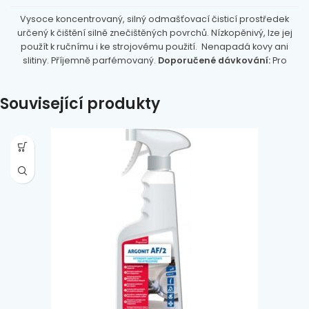
Vysoce koncentrovaný, silný odmašťovací čisticí prostředek
určený k čištění silně znečištěných povrchů. Nízkopěnivý, lze jej
použít k ručnímu i ke strojovému použití. Nenapadá kovy ani
slitiny. Příjemně parfémovaný.
Doporučené dávkování:
Pro
očistu omyvatelných ploch řeďte 2 dávkovací uzávěry (40 ml)
do 10l kbelíku.
Použití:
připravený roztok aplikujte na čištěnou
Související produkty
plochu, omyjte běžným způsobem a rozleštěte do sucha. pH: 10