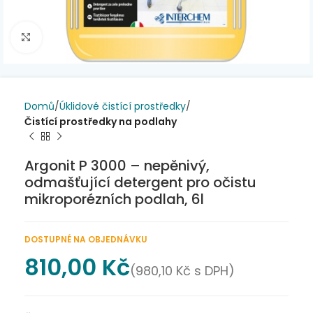
Click to enlarge
Domů
Úklidové čistící prostředky
Čistící prostředky na podlahy
Argonit P 3000 – nepěnivý,
odmašťující detergent pro očistu
mikroporézních podlah, 6l
DOSTUPNÉ NA OBJEDNÁVKU
810,00
Kč
(
980,10
Kč
s DPH)