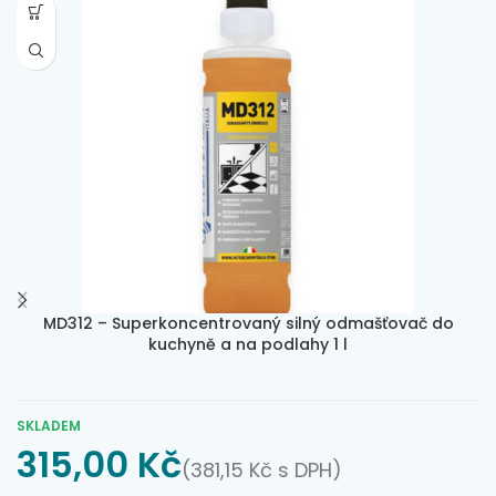
MD312 – Superkoncentrovaný silný odmašťovač do
kuchyně a na podlahy 1 l
SKLADEM
315,00
Kč
(
381,15
Kč
s DPH)