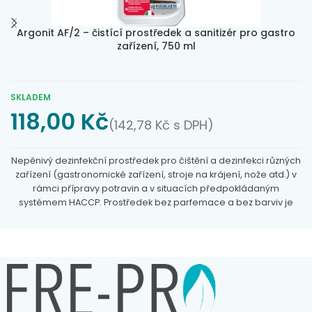
Argonit AF/2 – čistící prostředek a sanitizér pro gastro
zařízení, 750 ml
SKLADEM
118,00
Kč
(
142,78
Kč
s DPH)
Nepěnivý dezinfekční prostředek pro čištění a dezinfekci různých
zařízení (
gastronomické zařízení
, stroje na krájení, nože atd.) v
rámci přípravy potravin a v situacích předpokládaným
systémem HACCP. Prostředek bez parfemace a bez barviv je
vhodný pro všechny povrchy (hliník, plast, ocel). Účinně
odmašťuje, dezinfikuje a rychle se odpařuje. Přípravek
nastříkejte na předmět či výrobek, který chcete vyčistit, nechte
několik vteřin působit a poté setřete hadříkem.
Rozprašovací
pistole není součástí tohoto výrobku.
pH8