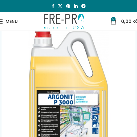
0
MENU
0,00
K