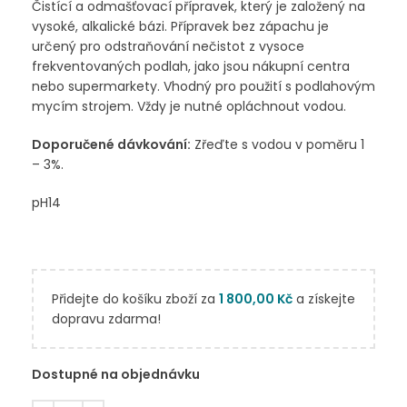
Čistící a odmašťovací přípravek, který je založený na
vysoké, alkalické bázi. Přípravek bez zápachu je
určený pro odstraňování nečistot z vysoce
frekventovaných podlah, jako jsou nákupní centra
nebo supermarkety. Vhodný pro použití s podlahovým
mycím strojem. Vždy je nutné opláchnout vodou.
Doporučené dávkování:
Zřeďte s vodou v poměru 1
– 3%.
pH14
Přidejte do košíku zboží za
1 800,00
Kč
a získejte
dopravu zdarma!
Dostupné na objednávku