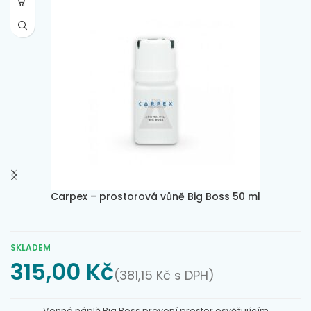
Carpex – prostorová vůně Big Boss 50 ml
SKLADEM
315,00
Kč
(
381,15
Kč
s DPH)
Vonná náplň Big Boss provoní prostor osvěžujícím