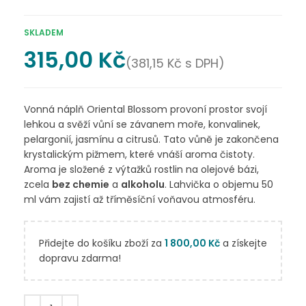
SKLADEM
315,00
Kč
(
381,15
Kč
s DPH)
Vonná náplň Oriental Blossom provoní prostor svojí
lehkou a svěží vůní se závanem moře, konvalinek,
pelargonií, jasmínu a citrusů. Tato vůně je zakončena
krystalickým pižmem, které vnáší aroma čistoty.
Aroma je složené z výtažků rostlin na olejové bázi,
zcela
bez chemie
a
alkoholu
. Lahvička o objemu 50
ml vám zajistí až tříměsíční voňavou atmosféru.
Přidejte do košíku zboží za
1 800,00
Kč
a získejte
dopravu zdarma!