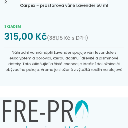
Carpex – prostorová vůně Lavender 50 ml
SKLADEM
315,00
Kč
(
381,15
Kč
s DPH)
Náhradní vonná náplň Lavender spojuje vůni levandule s
eukalyptem a borovicí, kterou doplňují dřevité a jasmínové
doteky. Tato zklidňující a čistá esence je ideální do ložnice či
obývacího pokoje. Aroma je složené z výtažků rostlin na olejové
bázi, zcela
bez chemie
a
alkoholu
. Lahvička o objemu 50 ml
vám zajistí až tříměsíční voňavou atmosféru.