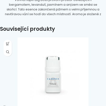
bergamotem, levandulí, jasmínem a anýzem ve směsi se
skořicí. Tato esence zakončená pižmem s velmi příjemnou a
nevtíravou vůní se hodí do všech místností. Aroma je složené z
výtažků rostlin na olejové bázi, zcela
bez chemie
a
alkoholu
.
Lahvička o objemu 50 ml vám zajistí až tříměsíční voňavou
Související produkty
atmosféru.