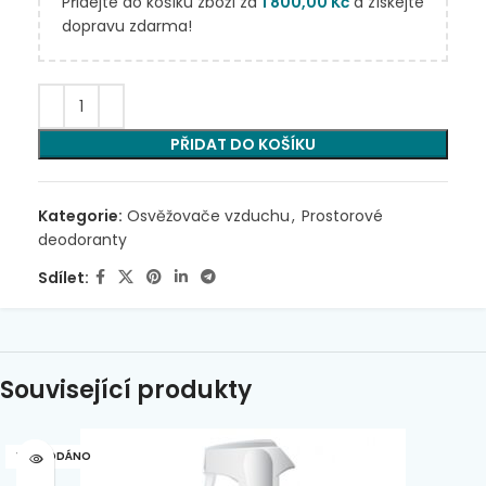
Přidejte do košíku zboží za
1 800,00
Kč
a získejte
dopravu zdarma!
PŘIDAT DO KOŠÍKU
Kategorie:
Osvěžovače vzduchu
,
Prostorové
deodoranty
Sdílet:
Související produkty
VYPRODÁNO