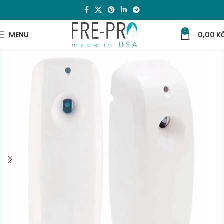
0
MENU
0,00
K