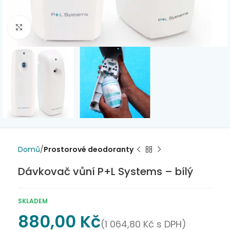
Click to enlarge
Domů
Prostorové deodoranty
Dávkovač vůní P+L Systems – bílý
SKLADEM
880,00
Kč
(
1 064,80
Kč
s DPH)