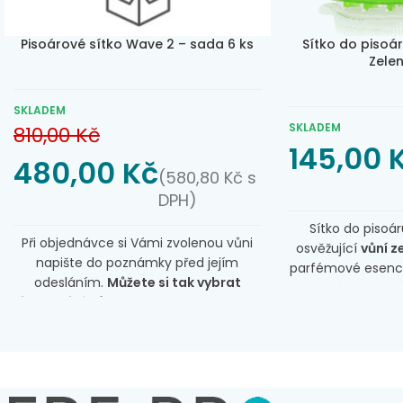
Pisoárové sítko Wave 2 – sada 6 ks
Sítko do pisoá
Zelen
SKLADEM
SKLADEM
810,00
Kč
145,00
480,00
Kč
(
580,80
Kč
s
DPH)
Sítko do pisoá
Při objednávce si Vámi zvolenou vůni
osvěžující
vůní z
napište do poznámky před jejím
parfémové esenci z
odesláním.
Můžete si tak vybrat
a příjemnou v
jednotlivé vůně:
Honeysuckle, Citrus,
používání.
Dvojn
Spiced Apple, Mango, Cotton Blossom,
oproti běžným 
Kiwi Grapefruit, Fabulous a Cucumber
Ekcoscreen je sp
Melon. Pokud si vůně nevyberete,
velmi frekventova
zašleme je dle našeho výběru
v restauracích,
nejprodávanějších vůní.
Balení