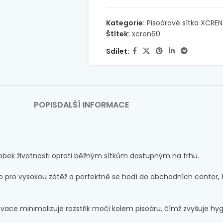
Kategorie:
Pisoárové sítka XCREN
Štítek:
xcren60
Sdílet:
POPIS
DALŠÍ INFORMACE
násobek životnosti oproti běžným sítkům dostupným na trhu.
eno pro vysokou zátěž a perfektně se hodí do obchodních center, 
novace minimalizuje rozstřik moči kolem pisoáru, čímž zvyšuje 