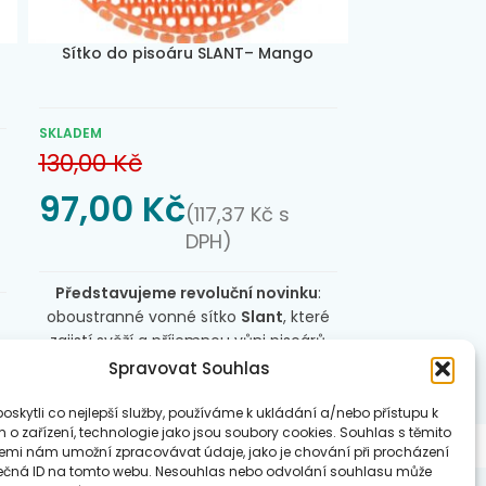
Sítko do pisoáru SLANT– Mango
Sítko do pis
SKLADEM
SKLADEM
130,00
Kč
135,00
Kč
97,00
Kč
83,00
(
117,37
Kč
s
DPH)
Představujeme revoluční novinku
:
Vonné sítko d
oboustranné vonné sítko
Slant
, které
2 Fabulous 
zajistí svěží a příjemnou vůni pisoárů
indikátorem 
po dobu až 30 dní. Díky
2 kusy, cena j
Spravovat Souhlas
patentovanému designu se šikmými
Patentov
bodlinkami poskytuje maximální
dlouhodobé pr
skytli co nejlepší služby, používáme k ukládání a/nebo přístupu k
 o zařízení, technologie jako jsou soubory cookies. Souhlas s těmito
ochranu proti rozstřikování tekutin – až
Inovativní 
emi nám umožní zpracovávat údaje, jako je chování při procházení
ž
99,9% účinnost.
efektivně zabra
ečná ID na tomto webu. Nesouhlas nebo odvolání souhlasu může
Sítko obsahuj