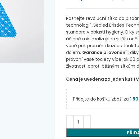
Poznejte revoluční sítko do pis
technologií „Sealed Bristles Tech
standard v oblasti hygieny. Dík
účinně minimalizuje rozstřik moči
vůně pak promění každou toaletu 
dojem.
Garance provonění
: dík
provoní vaše toalety více jak 60 d
životnosti oproti běžným sítkům 
Cena je uvedena za jeden kus ! V 
Přidejte do košíku zboží za
1 8
PŘID