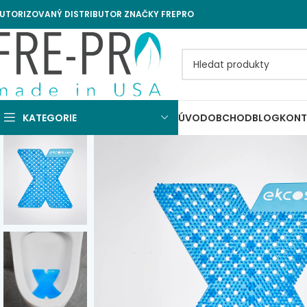
UTORIZOVANÝ DISTRIBUTOR ZNAČKY FREPRO
KATEGORIE
ÚVOD
OBCHOD
BLOG
KONT