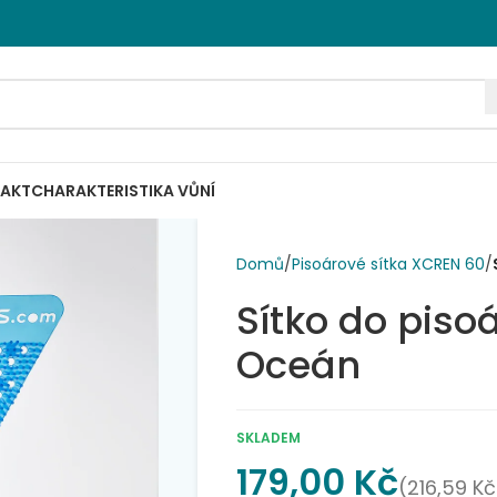
AKT
CHARAKTERISTIKA VŮNÍ
Domů
Pisoárové sítka XCREN 60
Sítko do piso
Oceán
SKLADEM
179,00
Kč
(
216,59
Kč