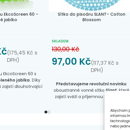
ru EkcoScreen 60 –
Sítko do pisoáru SLANT– Cotton
é jablko
Blossom
SKLADEM
Kč
130,00
Kč
(
175,45
Kč
s
97,00
Kč
DPH)
(
117,37
Kč
s
DPH)
ru EkcoScreen 60 s
eleného jablka.
Díky
Představujeme revoluční novinku
:
ajistí dlouhotrvající
oboustranné vonné sítko
Slant
, které
ůni po celou dobu
zajistí svěží a příjemnou vůni pisoárů
ásobná výdrž vůně
po dobu až 30 dní. Díky
produktům na trhu.
patentovanému designu se šikmými
Abychom po
eciálně navržen pro
bodlinkami poskytuje maximální
informacím
né toalety, například
technologi
ochranu proti rozstřikování tekutin – a
 barech, letištích,
nebo jedin
99,9% účinnost.