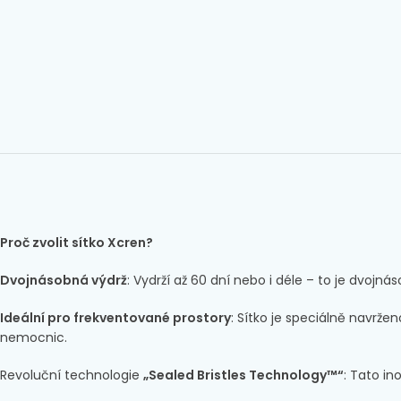
Proč zvolit sítko Xcren?
Dvojnásobná výdrž
: Vydrží až 60 dní nebo i déle – to je dvoj
Ideální pro frekventované prostory
: Sítko je speciálně navrž
nemocnic.
Revoluční technologie
„Sealed Bristles Technology™“
: Tato i