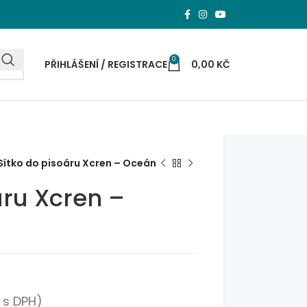
0
PŘIHLÁŠENÍ / REGISTRACE
0,00
KČ
Sítko do pisoáru Xcren – Oceán
áru Xcren –
s DPH)