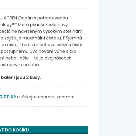
oáru XCREN Oceán s patentovanou
nology™“ která přináší zcela nový
y speciálně navrženým vysokým štětinám
 a zajišťuje maximální čistotu. Příjemná
v místo, které zanechává svěží a čistý
y postupnému uvolňování vůně sítko
ní nebo i déle – to je dvojnásobek
dostupným na trhu.
balení jsou 2 kusy.
00,00
Kč
a získejte dopravu zdarma!
AT DO KOŠÍKU