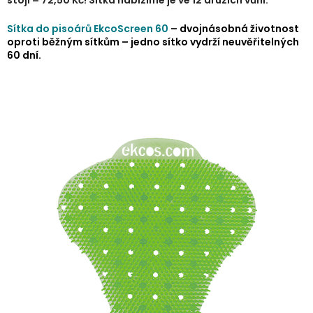
stojí = 72,50 Kč!
Sítka nabízíme je ve 12 druzích vůní.
Sítka do pisoárů EkcoScreen 60
–
dvojnásobná životnost
oproti běžným sítkům – jedno sítko vydrží neuvěřitelných
60 dní.