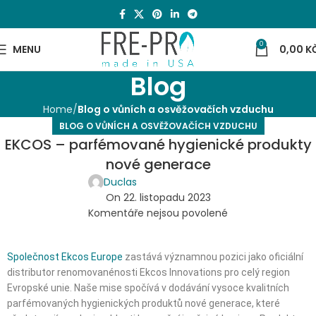
0
MENU
0,00
K
Blog
Home
Blog o vůních a osvěžovačích vzduchu
BLOG O VŮNÍCH A OSVĚŽOVAČÍCH VZDUCHU
EKCOS – parfémované hygienické produkty
nové generace
Duclas
On 22. listopadu 2023
Komentáře nejsou povolené
Společnost Ekcos Europe
zastává významnou pozici jako oficiální
distributor renomovanénosti Ekcos Innovations pro celý region
Evropské unie. Naše mise spočívá v dodávání vysoce kvalitních
parfémovaných hygienických produktů nové generace, které