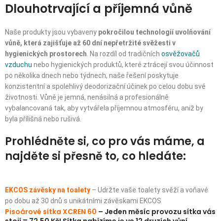
Dlouhotrvající a příjemná vůně
Naše produkty jsou vybaveny
pokročilou technologií uvolňování
vůně, která zajišťuje až 60 dní nepřetržité svěžesti v
hygienických prostorech
. Na rozdíl od tradičních
osvěžovačů
vzduchu
nebo hygienických produktů, které ztrácejí svou účinnost
po několika dnech nebo týdnech, naše řešení poskytuje
konzistentní a spolehlivý deodorizační účinek po celou dobu své
životnosti. Vůně je jemná, nenásilná a profesionálně
vybalancovaná tak, aby vytvářela příjemnou atmosféru, aniž by
byla přílišná nebo rušivá.
Prohlédněte si, co pro vás máme, a
najděte si přesně to, co hledáte:
EKCOS závěsky na toalety
– Udržte vaše toalety svěží a voňavé
po dobu až 30 dnů s unikátními závěskami EKCOS
Pisoárové sítka XCREN 60
–
Jeden měsíc provozu sítka vás