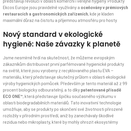
představují revoluci v oblasti komerční i veřejné hygieny. Produkty
Ekcos Europe jsou pravidelně využívány a
oceňovány v prémiových
restauracích a gastronomických zařízeních
, kde je kladen
maximální důraz na čistotu a příjemnou atmosféru pro hosty.
Nový standard v ekologické
hygieně: Naše závazky k planetě
Jsme nesmírně hrdí na skutečnost, že můžeme evropským
zákazníkům distribuovat první parfémované hygienické produkty
na světě, které jsou vyrobeny z recyklovaného plastu EVA –
materiálu, který představuje skutečný průlom v oblasti ekologické
výroby hygienických pomůcek. Především je tento materiál až z 99
procent biologicky odbouratelný, a to díky
patentované přísadě
ECO ONE™
, která představuje špičku současného výzkumu v
oblasti biodegradabilních materiálů. Tato inovativní technologie
umožňuje, aby se produkty po skončení své životnosti přirozeně
rozložily v přírodním prostředí, aniž by zanechávaly škodlivé
rezidua nebo mikroplasty, které by mohly ohrozit ekosystémy.