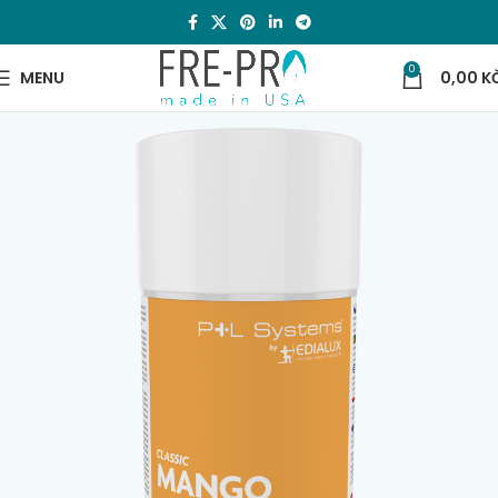
0
MENU
0,00
K