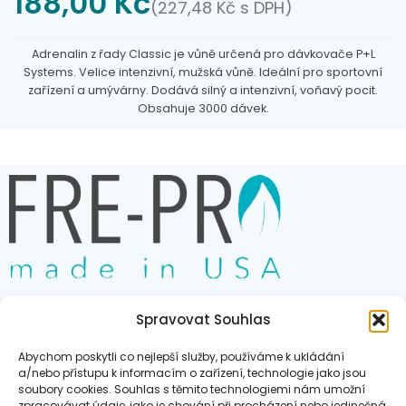
188,00
Kč
(
227,48
Kč
s DPH)
Adrenalin z řady Classic je vůně určená pro dávkovače P+L
Systems. Velice intenzivní, mužská vůně. Ideální pro sportovní
zařízení a umývárny. Dodává silný a intenzivní, voňavý pocit.
Obsahuje 3000 dávek.
Spravovat Souhlas
Obchod
Abychom poskytli co nejlepší služby, používáme k ukládání
Blog
a/nebo přístupu k informacím o zařízení, technologie jako jsou
soubory cookies. Souhlas s těmito technologiemi nám umožní
Kontakt
zpracovávat údaje, jako je chování při procházení nebo jedinečná