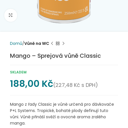
Click to enlarge
Domů
Vůně na WC
Mango – Sprejová vůně Classic
SKLADEM
188,00
Kč
(
227,48
Kč
s DPH)
Mango z řady Classic je vůně určená pro dávkovače
P+L Systems. Tropické, bohaté plody definují tuto
vůni. Vůně přináší svěží a ovocné aroma zralého
manga.