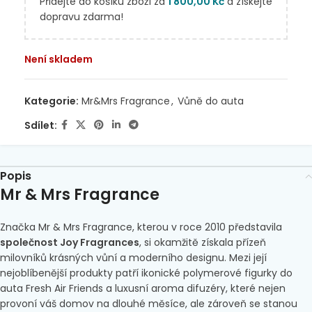
Přidejte do košíku zboží za
1 800,00
Kč
a získejte
dopravu zdarma!
Není skladem
Kategorie:
Mr&Mrs Fragrance
,
Vůně do auta
Sdílet:
Popis
Mr & Mrs Fragrance
Značka Mr & Mrs Fragrance, kterou v roce 2010 představila
společnost Joy Fragrances
, si okamžitě získala přízeň
milovníků krásných vůní a moderního designu. Mezi její
nejoblíbenější produkty patří ikonické polymerové figurky do
auta Fresh Air Friends a luxusní aroma difuzéry, které nejen
provoní váš domov na dlouhé měsíce, ale zároveň se stanou