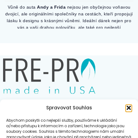
Vůně do auta
Andy a Frida
nejsou jen obyčejnou voňavou
dvojicí, ale originálními společníky na cestách, kteří propojují
lásku k designu s krásnými vůněmi. Ideální dárek nejen pro
vás a vaši drahou polovičku, ale také pro nejlepší
kamarádku, kolegyni nebo kohokoli, koho chcete potěšit a
rozjasnit jeho den. Stačí je snadno upevnit na ventilaci
vašeho auta, kde se postarají nejen o příjemnou vůni, ale
zároveň stylově doplní interiér.
Vůně Absolute Wild
: dokonale zachycuje horké letní dny. Je
svěží, a zároveň podmanivě intenzivní. Jedinečně propojuje
pikantní kořeněné tóny s hřejivým a smyslným základem.
Sladkost vanilky a tonka fazolí harmonicky splývá s jemným,
dřevitým akordem santalového dřeva, zatímco pižmo celý
dojem zahaluje do hebkého pudrového závoje.
Spravovat Souhlas
Obchod
Abychom poskytli co nejlepší služby, používáme k ukládání
Blog
a/nebo přístupu k informacím o zařízení, technologie jako jsou
soubory cookies. Souhlas s těmito technologiemi nám umožní
Kontakt
zpracovávat údaje, jako je chování při procházení nebo jedinečná