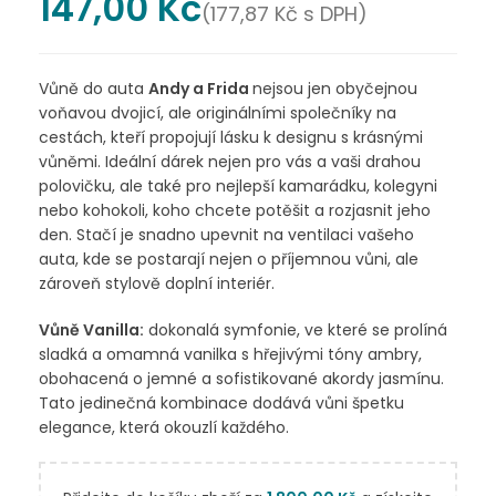
147,00
Kč
(
177,87
Kč
s DPH)
Vůně do auta
Andy a Frida
nejsou jen obyčejnou
voňavou dvojicí, ale originálními společníky na
cestách, kteří propojují lásku k designu s krásnými
vůněmi. Ideální dárek nejen pro vás a vaši drahou
polovičku, ale také pro nejlepší kamarádku, kolegyni
nebo kohokoli, koho chcete potěšit a rozjasnit jeho
den. Stačí je snadno upevnit na ventilaci vašeho
auta, kde se postarají nejen o příjemnou vůni, ale
zároveň stylově doplní interiér.
Vůně Vanilla:
dokonalá symfonie, ve které se prolíná
sladká a omamná vanilka s hřejivými tóny ambry,
obohacená o jemné a sofistikované akordy jasmínu.
Tato jedinečná kombinace dodává vůni špetku
elegance, která okouzlí každého.