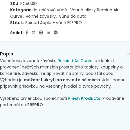
SKU:
RC503SPL
Kategorie:
Interiérové vůně
,
Vonné elipsy Remind Air
Curve
,
Vonné závěsky
,
Vůně do auta
Štítek:
Spiced Apple - vůně FREPRO
Sdílet:
Popis
Víceúčelová vonná závěska
Remind Air Curve
je ideální k
provonění běžných menších prostor jako toalety, koupelny a
kanceláře. Závěsku lze aplikovat na stěny, pod stůl apod.
Výhodou je
možnost ukrytí na neviditelné místo
. Jde snadno
připevnit přísavkou na všechny hladké a tvrdé povrchy.
Vyrobeno americkou společností
Fresh Products
. Prodávané
pod značkou
FREPRO
.