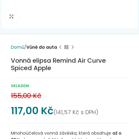
Click to enlarge
Domů
Vůně do auta
Vonná elipsa Remind Air Curve
Spiced Apple
SKLADEM
155,00
Kč
117,00
Kč
(
141,57
Kč
s DPH)
Mnohoúčelová vonná závěska, která obsahuje
až o