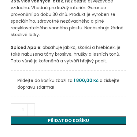
35% více vonných látek
, než běžné osvěžovače
vzduchu. Vhodná pro každý interiér. Garance
provonění po dobu 30 dnů. Produkt je vyroben ze
speciálního, zdravotně nezávadného a plně
recyklovatelného vonného plastu. Neobsahuje žádné
škodlivé látky.
Spiced Apple
: obsahuje jablko, skořici a hřebíček, je
také nabuzena tóny broskve, hrušky a lesních tonů.
Tato vůně je kořeněná a vytváří hřejivý pocit.
Přidejte do košíku zboží za
1 800,00
Kč
a získejte
dopravu zdarma!
PŘIDAT DO KOŠÍKU