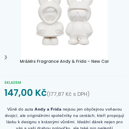
Mr&Mrs Fragrance Andy & Frida – New Car
SKLADEM
147,00
Kč
(
177,87
Kč
s DPH)
Vůně do auta
Andy a Frida
nejsou jen obyčejnou voňavou
dvojicí, ale originálními společníky na cestách, kteří propojují
lásku k designu s krásnými vůněmi. Ideální dárek nejen pro
vás a vaši drahou polovičku, ale také pro nejlepší