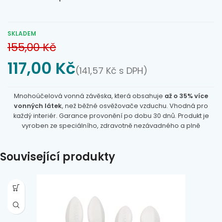
SKLADEM
155,00
Kč
117,00
Kč
(
141,57
Kč
s DPH)
Mnohoúčelová vonná závěska, která obsahuje
až o 35% více
vonných látek
, než běžné osvěžovače vzduchu. Vhodná pro
každý interiér. Garance provonění po dobu 30 dnů. Produkt je
vyroben ze speciálního, zdravotně nezávadného a plně
recyklovatelného vonného plastu. Neobsahuje žádné škodlivé
látky.
Cotton Blossom
: jemná nevtíravá jarní vůně, která v sobě
Související produkty
obsahuje květy bavlny, fialek, růží, nektarinek a melounů. Tvoří
přírodní vůni santalového dřeva, hedvábí a pižma. Probouzí
tóny jistoty a klidu.