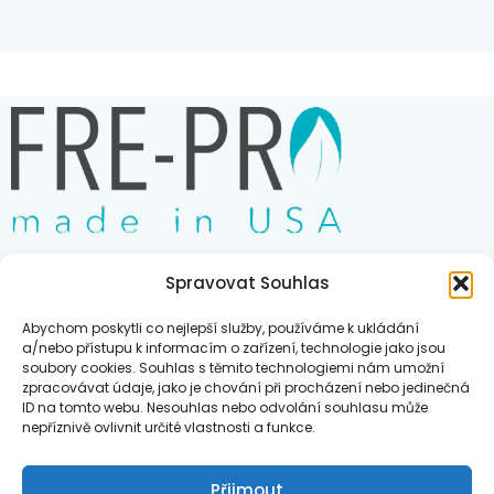
kamarádku, kolegyni nebo kohokoli, koho chcete potěšit a
rozjasnit jeho den. Stačí je snadno upevnit na ventilaci
vašeho auta, kde se postarají nejen o příjemnou vůni, ale
zároveň stylově doplní interiér.
Vůně New Car:
nejoblíbenější volba mezi zákazníky
Šťavnaté tóny pomeranče, svěží akordy jablka a exotický
nádech šafránu. Křehká konvalinka, omamný jasmín,
romantická růže. Hřejivé dřeviny, čisté pižmo a smyslná
ambra - všechny tyto prvky vytvářejí harmonickou vůni plnou
elegance a sofistikovanosti.
Spravovat Souhlas
Obchod
Přidejte do košíku zboží za
1 800,00
Kč
a získejte
Abychom poskytli co nejlepší služby, používáme k ukládání
dopravu zdarma!
Blog
a/nebo přístupu k informacím o zařízení, technologie jako jsou
soubory cookies. Souhlas s těmito technologiemi nám umožní
Kontakt
zpracovávat údaje, jako je chování při procházení nebo jedinečná
ID na tomto webu. Nesouhlas nebo odvolání souhlasu může
nepříznivě ovlivnit určité vlastnosti a funkce.
VŠEOBECNÉ OBCHODNÍ PODMÍNKY
Přijmout