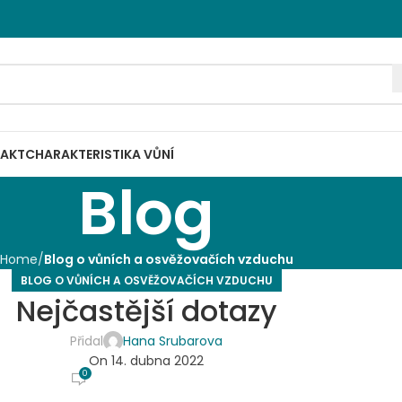
AKT
CHARAKTERISTIKA VŮNÍ
Blog
Home
Blog o vůních a osvěžovačích vzduchu
BLOG O VŮNÍCH A OSVĚŽOVAČÍCH VZDUCHU
Nejčastější dotazy
Přidal
Hana Srubarova
On 14. dubna 2022
0