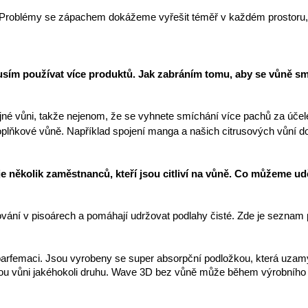
 Problémy se zápachem dokážeme vyřešit téměř v každém prostoru, ale
musím používat více produktů. Jak zabráním tomu, aby se vůně s
ejné vůni, takže nejenom, že se vyhnete smíchání více pachů za úče
t doplňkové vůně. Například spojení manga a našich citrusových vůní 
je několik zaměstnanců, kteří jsou citliví na vůně. Co můžeme ud
ování v pisoárech a pomáhají udržovat podlahy čisté. Zde je seznam
femaci. Jsou vyrobeny se super absorpční podložkou, která uzamyk
ou vůni jakéhokoli druhu. Wave 3D bez vůně může během výrobního pr