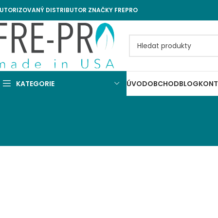
UTORIZOVANÝ DISTRIBUTOR ZNAČKY FREPRO
KATEGORIE
ÚVOD
OBCHOD
BLOG
KONT