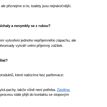
 přiznejme si to, toalety jsou nejnáročnější. 
míchaly a nevymkly se z rukou?
lem vytvoření jednoho nepříjemného zápachu, ale 
dohromady vytváří velmi příjemný zážitek.
ělat?
 produktů, které nabízíme bez parfemace:
á pachy, takže vůně není potřeba. 
Zástěna 
ocesu stále přijít do kontaktu se stopovým 