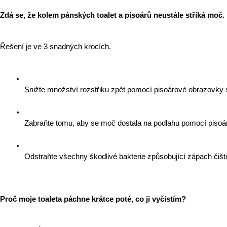
Zdá se, že kolem pánských toalet a pisoárů neustále stříká moč.
Řešení je ve 3 snadných krocích.
Snižte množství rozstřiku zpět pomocí pisoárové obrazovky s
Zabraňte tomu, aby se moč dostala na podlahu pomocí piso
Odstraňte všechny škodlivé bakterie způsobující zápach či
Proč moje toaleta páchne krátce poté, co ji vyčistím?