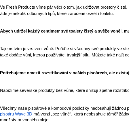
Ve Fresh Products víme pár věcí o tom, jak udržovat prostory čisté.
Zde je několik odborných tipů, které zaručeně osvěží toaletu.
Abych udržel každý centimetr své toalety čistý a svěže voněl, 
Tajemstvím je vrstvení vůně. Pořiďte si všechny své produkty ve st
také dodáte vůni, kterou používáte, trvalejší sílu. Můžete také nají
Potřebujeme omezit rozstřikování v našich pisoárech, ale existu
Nabízíme severské produkty bez vůně, které snižují zpětné rozstřik
Všechny naše pisoárové a komodové podložky neobsahují žádnou par
pisoáru Wave 3D
má verzi „bez vůně“, která neobsahuje téměř žádn
množstvím vonného oleje.