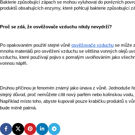
Bakterie způsobující zápach se mohou vyluhovat do porézních povrchů,
produktů obsahujících enzymy, které pohlcují bakterie způsobující zá
Proč se zdá, že osvěžovače vzduchu nikdy nevydrží?
Po opakovaném použití stejné vůně 
osvěžovače vzduchu
 se může z
mnoha materiálů pro osvěžení vzduchu se většina vonných olejů uvol
vzduchu, které používají pojivo s pomalým uvolňováním jako všech
vonnou náplň.
Druhou příčinou je fenomén známý jako únava z vůně. Jednoduše řeče
stejný důvod, proč nemůžete cítit nový parfém nebo kolínskou vodu, kt
Například místo toho, abyste kupovali pouze krabičku produktů s vůn
bude méně patrná.