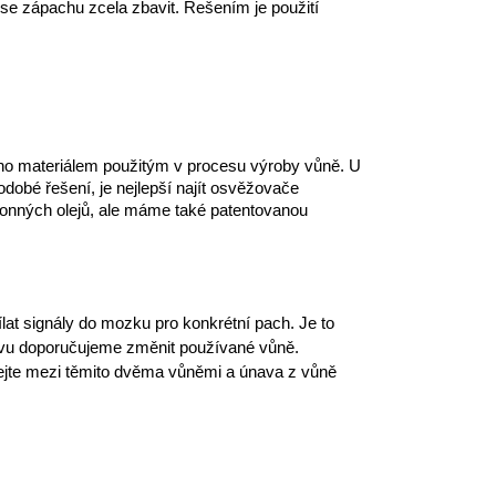
se zápachu zcela zbavit. Řešením je použití 
no materiálem použitým v procesu výroby vůně. U 
obé řešení, je nejlepší najít osvěžovače 
onných olejů, ale máme také patentovanou 
at signály do mozku pro konkrétní pach. Je to 
 jevu doporučujeme změnit používané vůně. 
nejte mezi těmito dvěma vůněmi a únava z vůně 