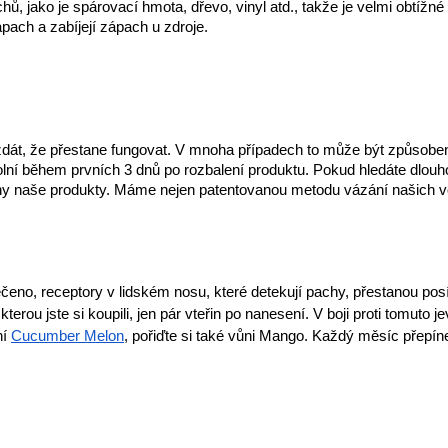
 jako je spárovací hmota, dřevo, vinyl atd., takže je velmi obtížné 
pach a zabíjejí zápach u zdroje.
dát, že přestane fungovat. V mnoha případech to může být způsobe
ní během prvních 3 dnů po rozbalení produktu. Pokud hledáte dlouhod
ny naše produkty. Máme nejen patentovanou metodu vázání našich v
no, receptory v lidském nosu, které detekují pachy, přestanou posíl
erou jste si koupili, jen pár vteřin po nanesení. V boji proti tomuto
í 
Cucumber Melon
, pořiďte si také vůni Mango. Každý měsíc přepí