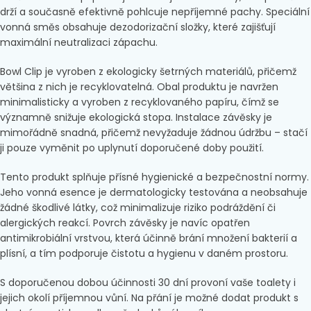
drží a současně efektivně pohlcuje nepříjemné pachy. Speciální
vonná směs obsahuje dezodorizační složky, které zajišťují
maximální neutralizaci zápachu.
Bowl Clip je vyroben z ekologicky šetrných materiálů, přičemž
většina z nich je recyklovatelná. Obal produktu je navržen
minimalisticky a vyroben z recyklovaného papíru, čímž se
významně snižuje ekologická stopa. Instalace závěsky je
mimořádně snadná, přičemž nevyžaduje žádnou údržbu – stačí
ji pouze vyměnit po uplynutí doporučené doby použití.
Tento produkt splňuje přísné hygienické a bezpečnostní normy.
Jeho vonná esence je dermatologicky testována a neobsahuje
žádné škodlivé látky, což minimalizuje riziko podráždění či
alergických reakcí. Povrch závěsky je navíc opatřen
antimikrobiální vrstvou, která účinně brání množení bakterií a
plísní, a tím podporuje čistotu a hygienu v daném prostoru.
S doporučenou dobou účinnosti 30 dní provoní vaše toalety i
jejich okolí příjemnou vůní. Na přání je možné dodat produkt s