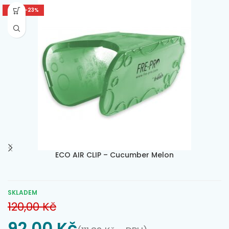
tóny nektarinky, kumarinu a vanilky. Vhodná pro všechny
SLEVA -23%
prostory.
ECO AIR CLIP – Cucumber Melon
SKLADEM
120,00
Kč
92,00
Kč