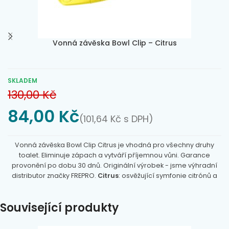
Vonná závěska Bowl Clip – Citrus
SKLADEM
130,00
Kč
84,00
Kč
(
101,64
Kč
s DPH)
Vonná závěska Bowl Clip Citrus je vhodná pro všechny druhy
toalet. Eliminuje zápach a vytváří příjemnou vůni. Garance
provonění po dobu 30 dnů. Originální výrobek - jsme výhradní
distributor značky FREPRO.
Citrus
: osvěžující symfonie citrónů a
verbeny splývá se sladkou vůní zralých nektarinek, jemným
kumarinovým akordem a hřejivou vanilkou. Tato elegantní
Související produkty
ovocně-květinová kompozice působí povzbuzivě a dokáže oživit
jakýkoliv prostor. Citrus představuje harmonické spojení
pomeranče, citrónu a citrónové verbeny obohacené o sladké