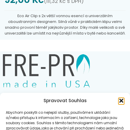
(
111,32
Kč
s DPH)
Eco Air Clip s 2x větší vonnou esencí a univerzálním
oboustranným designem. Silná vůně v praktickém klipu velmi
snadno provoní téměř jakýkoliv prostor. Díky malé velikosti a své
univerzalitě lze umístit na nejrůznější místa v bytě nebo kanceláři.
Garantujeme provonění po dobu 30 dní. Ekologický produkt od
amerického výrobce
Fresh Products
.
Charakteristika vůně
Cucumber Melon:
vůně obsahující tóny melounu, citronové
trávy a okurky. S jemným nádechem jablkových květů a manga.
Vůně Cucumber Melon je velice jemná a osvěžující.
Spravovat Souhlas
Obchod
Abychom poskytli co nejlepší služby, používáme k ukládání
Blog
a/nebo přístupu k informacím o zařízení, technologie jako jsou
soubory cookies. Souhlas s těmito technologiemi nám umožní
Kontakt
zpracovávat údaje, jako je chování při procházení nebo jedinečná