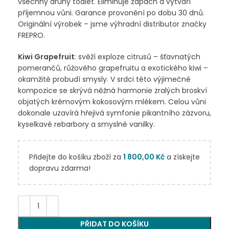
všechny druhy toalet. Eliminuje zápach a vytváří
příjemnou vůni. Garance provonění po dobu 30 dnů.
Originální výrobek – jsme výhradní distributor značky
FREPRO.
Kiwi Grapefruit
: svěží exploze citrusů – šťavnatých
pomerančů, růžového grapefruitu a exotického kiwi –
okamžitě probudí smysly. V srdci této výjimečné
kompozice se skrývá něžná harmonie zralých broskví
objatých krémovým kokosovým mlékem. Celou vůni
dokonale uzavírá hřejivá symfonie pikantního zázvoru,
kyselkavé rebarbory a smyslné vanilky.
Přidejte do košíku zboží za
1 800,00
Kč
a získejte
dopravu zdarma!
PŘIDAT DO KOŠÍKU