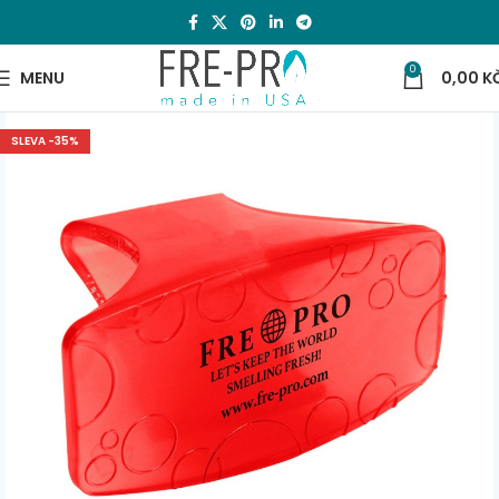
0
MENU
0,00
K
SLEVA -35%