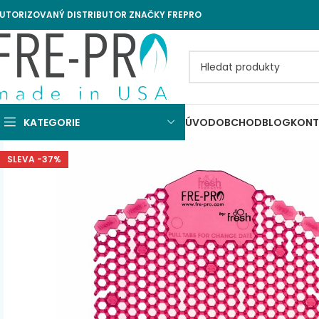
UTORIZOVANÝ DISTRIBUTOR ZNAČKY FREPRO
KATEGORIE
ÚVOD
OBCHOD
BLOG
KONT
SLEVA -37%