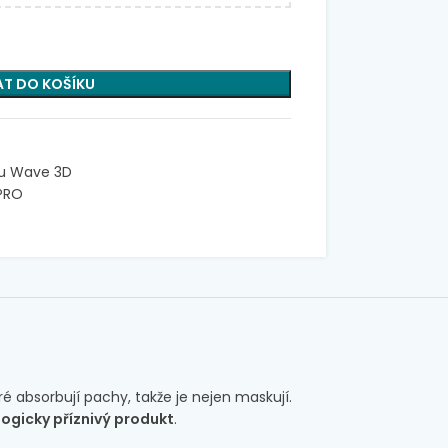
AT DO KOŠÍKU
ru Wave 3D
EPRO
é absorbují pachy, takže je nejen maskují.
logicky příznivý produkt
.