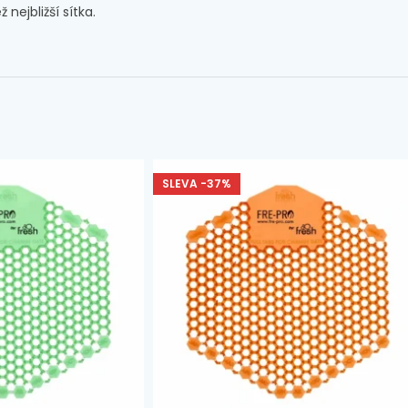
ejbližší sítka.
SLEVA -37%