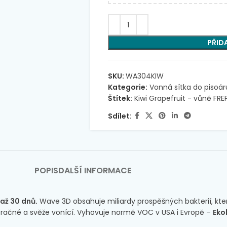
PŘID
SKU:
WA304KIW
Kategorie:
Vonná sítka do pisoá
Štítek:
Kiwi Grapefruit - vůně FR
Sdílet:
POPIS
DALŠÍ INFORMACE
 až 30 dnů.
Wave 3D obsahuje miliardy prospěšných bakterií, kter
zračné a svěže vonící.
Vyhovuje normě VOC v USA i Evropě –
Eko