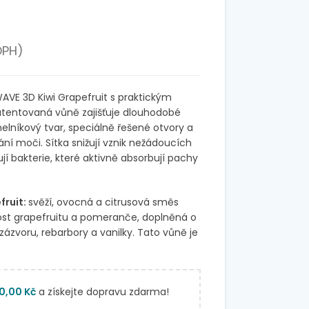
DPH)
AVE 3D Kiwi Grapefruit s praktickým
tentovaná vůně zajišťuje dlouhodobé
elníkový tvar, speciálně řešené otvory a
vání moči. Sítka snižují vznik nežádoucích
í bakterie, které aktivně absorbují pachy
fruit:
svěží, ovocná a citrusová směs
tnost grapefruitu a pomeranče, doplněná o
ázvoru, rebarbory a vanilky. Tato vůně je
00,00
Kč
a získejte dopravu zdarma!