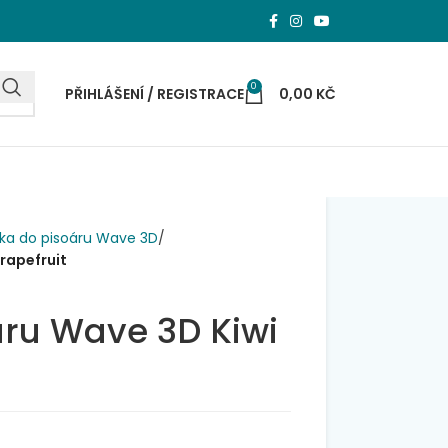
0
PŘIHLÁŠENÍ / REGISTRACE
0,00
KČ
tka do pisoáru Wave 3D
rapefruit
áru Wave 3D Kiwi