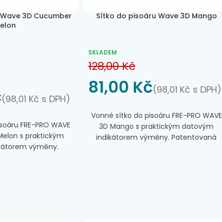
u Wave 3D Cucumber
Sítko do pisoáru Wave 3D Mango
elon
SKLADEM
128,00
Kč
81,00
Kč
(
98,01
Kč
s DPH)
č
(
98,01
Kč
s DPH)
Vonné sítko do pisoáru FRE-PRO WAVE
isoáru FRE-PRO WAVE
3D Mango s praktickým datovým
elon s praktickým
indikátorem výměny. Patentovaná
kátorem výměny.
vůně zajišťuje dlouhodobé provonění
 vůně zajišťuje
po dobu 30 dní. Šestiúhelníkový tvar,
nění po dobu 30 dní.
speciálně řešené otvory a jehličky,
var, speciálně řešené
které zabraňují rozstřikování moči.
ky, které zabraňují
Sítka snižují vznik nežádoucích pachů 
i. Sítka snižují vznik
zároveň postupně uvolňují bakterie,
pachů a zároveň
které aktivně absorbují pachy a bojují