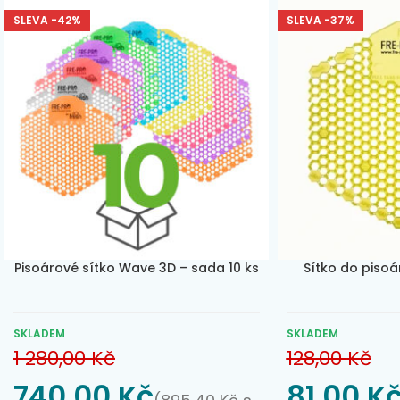
postupně uvolňu
aktivně absorbují
SLEVA -42%
SLEVA -37%
jejich tvorbě.
Ch
Cucumber Mel
tóny melounu, 
okurky. S j
jablkových kv
Cucumber Melon
osv
Pisoárové sítko Wave 3D – sada 10 ks
Sítko do pisoá
SKLADEM
SKLADEM
1 280,00
Kč
128,00
Kč
740,00
Kč
81,00
K