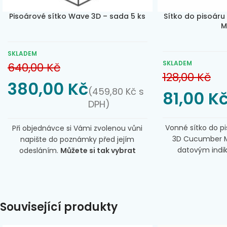
Pisoárové sítko Wave 3D – sada 5 ks
Sítko do pisoár
M
SKLADEM
SKLADEM
640,00
Kč
128,00
Kč
380,00
Kč
(
459,80
Kč
s
81,00
K
DPH)
Vonné sítko do p
Při objednávce si Vámi zvolenou vůni
3D Cucumber M
napište do poznámky před jejím
datovým indi
odesláním.
Můžete si tak vybrat
Patentovaná
jednotlivé vůně:
Honeysuckle, Citrus,
dlouhodobé provo
Spiced Apple, Mango, Cotton Blossom,
Šestiúhelníkový t
Kiwi Grapefruit, Fabulous, Cucumber
otvory a jehlič
Melon a Midnight Coast.
Pokud si vůně
Související produkty
rozstřikování moč
nevyberete, zašleme je dle našeho
nežádoucích 
výběru nejprodávanějších vůní.