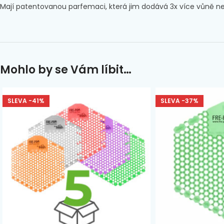
Mají patentovanou parfemaci, která jim dodává 3x více vůně než n
Mohlo by se Vám líbit…
SLEVA -41%
SLEVA -37%