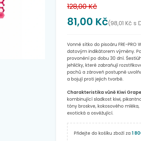
128,00
Kč
81,00
Kč
(
98,01
Kč
s 
Vonné sítko do pisoáru FRE-PRO W
datovým indikátorem výměny. Pa
provonění po dobu 30 dní. Šestiúh
jehličky, které zabraňují rozstřiko
pachů a zároveň postupně uvolňuj
a bojují proti jejich tvorbě.
Charakteristika vůně Kiwi Grape
kombinující sladkost kiwi, pikan
tóny broskve, kokosového mléka, z
exotická a osvěžující.
Přidejte do košíku zboží za
1 8