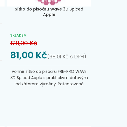
Sítko do pisoáru Wave 3D Spiced
Apple
SKLADEM
128,00
Kč
81,00
Kč
(
98,01
Kč
s DPH)
Vonné sítko do pisoáru FRE-PRO WAVE
3D Spiced Apple s praktickým datovým
indikátorem výměny. Patentovaná
vůně zajišťuje dlouhodobé provonění
po dobu 30 dní. Šestiúhelníkový tvar,
speciálně řešené otvory a jehličky,
které zabraňují rozstřikování moči.
a
Sítka snižují vznik nežádoucích pachů a
zároveň postupně uvolňují bakterie,