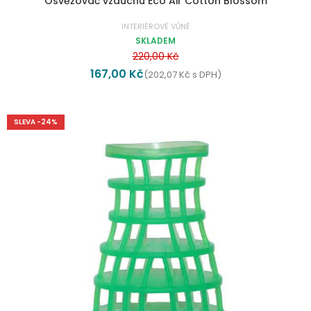
Osvěžovač vzduchu Eco Air Cotton Blossom
INTERIÉROVÉ VŮNĚ
SKLADEM
220,00
Kč
167,00
Kč
(
202,07
Kč
s DPH)
SLEVA -24%