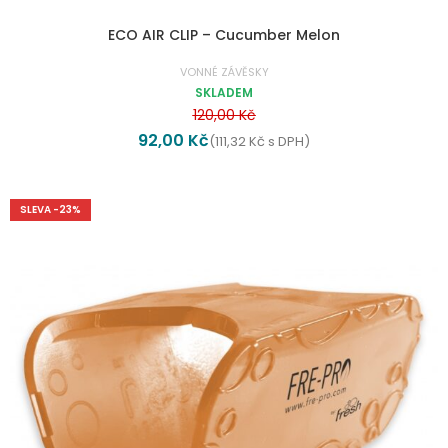
ECO AIR CLIP – Cucumber Melon
VONNÉ ZÁVĚSKY
SKLADEM
120,00
Kč
92,00
Kč
(
111,32
Kč
s DPH)
SLEVA -23%