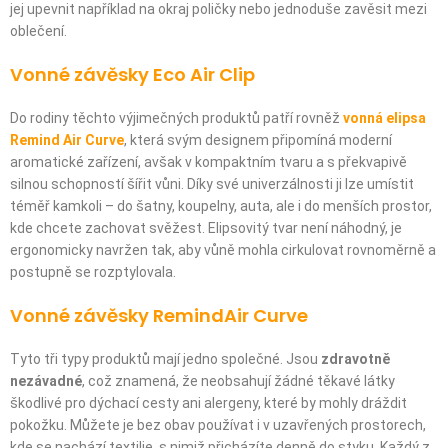
jej upevnit například na okraj poličky nebo jednoduše zavěsit mezi
oblečení.
Vonné závěsky Eco Air Clip
Do rodiny těchto výjimečných produktů patří rovněž
vonná elipsa
Remind Air Curve
, která svým designem připomíná moderní
aromatické zařízení, avšak v kompaktním tvaru a s překvapivě
silnou schopností šířit vůni. Díky své univerzálnosti ji lze umístit
téměř kamkoli – do šatny, koupelny, auta, ale i do menších prostor,
kde chcete zachovat svěžest. Elipsovitý tvar není náhodný, je
ergonomicky navržen tak, aby vůně mohla cirkulovat rovnoměrně a
postupně se rozptylovala.
Vonné závěsky RemindAir Curve
Tyto tři typy produktů mají jedno společné. Jsou
zdravotně
nezávadné
, což znamená, že neobsahují žádné těkavé látky
škodlivé pro dýchací cesty ani alergeny, které by mohly dráždit
pokožku. Můžete je bez obav používat i v uzavřených prostorech,
kde se nachází textilie, s nimiž přicházíte denně do styku. Každý z