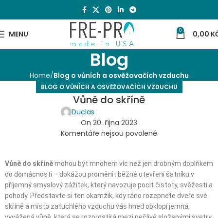
0
MENU
0,00
K
Blog
Home
Blog o vůních a osvěžovačích vzduchu
BLOG O VŮNÍCH A OSVĚŽOVAČÍCH VZDUCHU
Vůně do skříně
Duclas
On 20. října 2023
Komentáře nejsou povolené
Vůně do skříně
mohou být mnohem víc než jen drobným doplňkem
do domácnosti – dokážou proměnit běžné otevření šatníku v
příjemný smyslový zážitek, který navozuje pocit čistoty, svěžesti a
pohody. Představte si ten okamžik, kdy ráno rozepnete dveře své
skříně a místo zatuchlého vzduchu vás hned obklopí jemná,
vyvážená vůně, která se rozprostírá mezi pečlivě složenými svetry