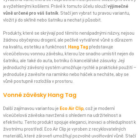
a vyžehlenými košilemi. Právě k tomuto účelu slouží
výjimečné
vůně určené pro váš šatník
. Stačí jen vybrat tu pravou variantu,
vložit ji do skříně nebo šatníku a nechat ji působit.
Produkty, které se skrývají pod těmito nenápadnými názvy, nejsou
žádnou obyčejnou drogerií, ale pečlivě vytvářené vůně s důrazem
na kvalitu, estetiku a funkčnost.
Hang Tag
představuje
víceúčelovou vonnou závěsku, kterou lze snadno umístit nejen do
šatníku, ale také do auta, botníku či kancelářské zásuvky. Její
jednoduchý závěsný systém umožňuje rychlé a praktické použití –
jednoduše ji zavěsíte na ramínko nebo háček a necháte, aby se
vůně postupně rozložila v prostoru.
Vonné závěsky Hang Tag
Další zajímavou variantou je
Eco Air Clip
, což je moderní
víceúčelová závěska navržená s ohledem na udržitelnost a
efektivitu. Tento produkt spojuje eleganci, inovaci a ohleduplnost k
životnímu prostředí. Eco Air Clip je vyroben z recyklovatelných
materiálů, které zároveň umožňují pozvolné uvolňování vůně. Stačí