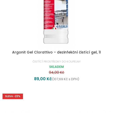
Argonit Gel Clorattivo – dezinfekční čistící gel, 1l
ČISTÍCÍ PROSTŘEDKY DO KOUPELNY
SKLADEM
94,00
Kč
89,00
Kč
(
107,69
Kč
s DPH)
SLEVA -23%