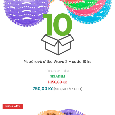
Pisoárové sítko Wave 2 – sada 10 ks
SÍTKA DO PISOÁRU
SKLADEM
1 350,00
Kč
750,00
Kč
(
907,50
Kč
s DPH)
SLEVA -41%