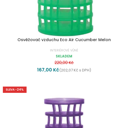
Osvěžovač vzduchu Eco Air Cucumber Melon
INTERIÉROVÉ VŮNĚ
SKLADEM
220,00
Kč
167,00
Kč
(
202,07
Kč
s DPH)
SLEVA -24%