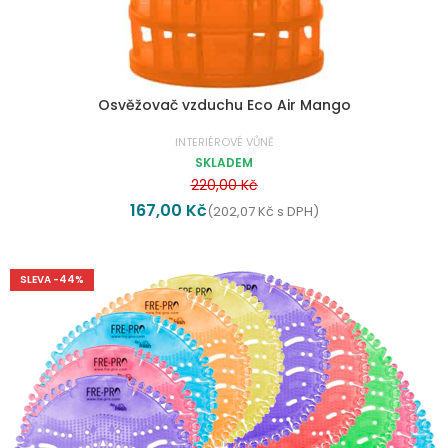
Osvěžovač vzduchu Eco Air Mango
INTERIÉROVÉ VŮNĚ
SKLADEM
220,00
Kč
167,00
Kč
(
202,07
Kč
s DPH)
SLEVA -44%