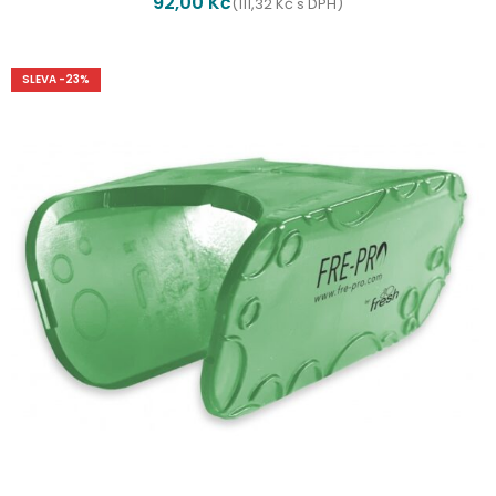
92,00
Kč
(
111,32
Kč
s DPH)
SLEVA -23%