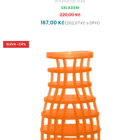
INTERIÉROVÉ VŮNĚ
SKLADEM
220,00
Kč
167,00
Kč
(
202,07
Kč
s DPH)
SLEVA -24%