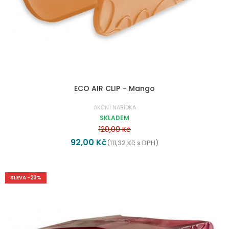
ECO AIR CLIP – Mango
AKČNÍ NABÍDKA
SKLADEM
120,00
Kč
92,00
Kč
(
111,32
Kč
s DPH)
SLEVA -23%